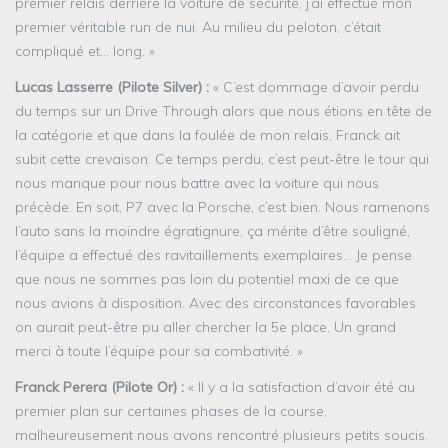
premier relais derrière la voiture de sécurité, j’ai effectué mon
premier véritable run de nui. Au milieu du peloton, c’était
compliqué et… long. »
Lucas Lasserre (Pilote Silver) :
« C’est dommage d’avoir perdu
du temps sur un Drive Through alors que nous étions en tête de
la catégorie et que dans la foulée de mon relais, Franck ait
subit cette crevaison. Ce temps perdu, c’est peut-être le tour qui
nous manque pour nous battre avec la voiture qui nous
précède. En soit, P7 avec la Porsche, c’est bien. Nous ramenons
l’auto sans la moindre égratignure, ça mérite d’être souligné,
l’équipe a effectué des ravitaillements exemplaires… Je pense
que nous ne sommes pas loin du potentiel maxi de ce que
nous avions à disposition. Avec des circonstances favorables
on aurait peut-être pu aller chercher la 5e place. Un grand
merci à toute l’équipe pour sa combativité. »
Franck Perera (Pilote Or) :
« Il y a la satisfaction d’avoir été au
premier plan sur certaines phases de la course,
malheureusement nous avons rencontré plusieurs petits soucis.