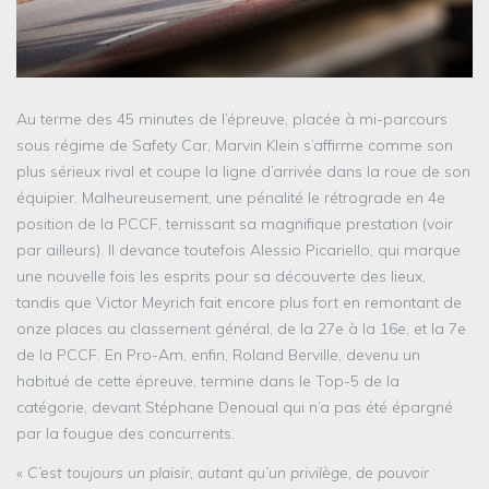
Au terme des 45 minutes de l’épreuve, placée à mi-parcours
sous régime de Safety Car, Marvin Klein s’affirme comme son
plus sérieux rival et coupe la ligne d’arrivée dans la roue de son
équipier. Malheureusement, une pénalité le rétrograde en 4e
position de la PCCF, ternissant sa magnifique prestation (voir
par ailleurs). Il devance toutefois Alessio Picariello, qui marque
une nouvelle fois les esprits pour sa découverte des lieux,
tandis que Victor Meyrich fait encore plus fort en remontant de
onze places au classement général, de la 27e à la 16e, et la 7e
de la PCCF. En Pro-Am, enfin, Roland Berville, devenu un
habitué de cette épreuve, termine dans le Top-5 de la
catégorie, devant Stéphane Denoual qui n’a pas été épargné
par la fougue des concurrents.
«
C’est toujours un plaisir, autant qu’un privilège, de pouvoir