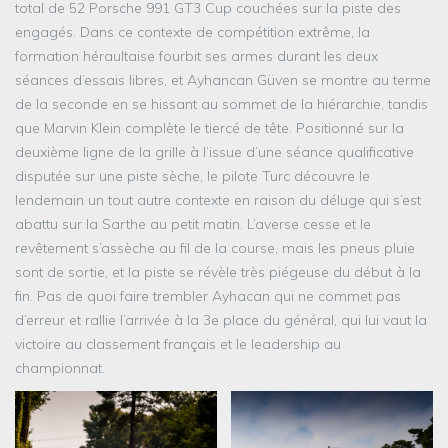
total de 52 Porsche 991 GT3 Cup couchées sur la piste des
engagés. Dans ce contexte de compétition extrême, la
formation héraultaise fourbit ses armes durant les deux
séances d’essais libres, et Ayhancan Güven se montre au terme
de la seconde en se hissant au sommet de la hiérarchie, tandis
que Marvin Klein complète le tiercé de tête. Positionné sur la
deuxième ligne de la grille à l’issue d’une séance qualificative
disputée sur une piste sèche, le pilote Turc découvre le
lendemain un tout autre contexte en raison du déluge qui s’est
abattu sur la Sarthe au petit matin. L’averse cesse et le
revêtement s’assèche au fil de la course, mais les pneus pluie
sont de sortie, et la piste se révèle très piégeuse du début à la
fin. Pas de quoi faire trembler Ayhacan qui ne commet pas
d’erreur et rallie l’arrivée à la 3e place du général, qui lui vaut la
victoire au classement français et le leadership au
championnat.