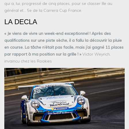
qui a, lui, progressé de cinq places, pour se classer 8e au
général et… 5e de la Carrera Cup France.
LA DECLA
« Je viens de vivre un week-end exceptionnel ! Après des
qualifications sur une piste sèche, il a fallu la découvrir la pluie
en course. La tâche n’était pas facile, mais j’ai gagné 11 places
par rapport à ma position sur la grille ! »
Victor Weyrich,
invaincu chez les Rookies