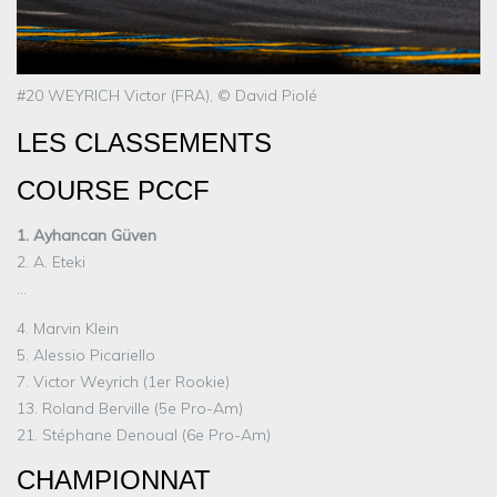
#20 WEYRICH Victor (FRA), © David Piolé
LES CLASSEMENTS
COURSE PCCF
1. Ayhancan Güven
2. A. Eteki
…
4. Marvin Klein
5. Alessio Picariello
7. Victor Weyrich (1er Rookie)
13. Roland Berville (5e Pro-Am)
21. Stéphane Denoual (6e Pro-Am)
CHAMPIONNAT