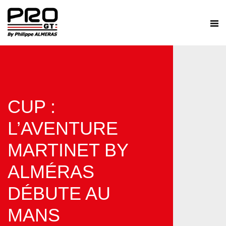
CUP :
L’AVENTURE
MARTINET BY
ALMÉRAS
DÉBUTE AU
MANS