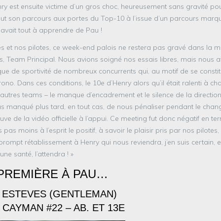
 est ensuite victime d’un gros choc, heureusement sans gravité pour
nclut son parcours aux portes du Top-10 à l’issue d’un parcours marq
 avait tout à apprendre de Pau !
res et nos pilotes, ce week-end palois ne restera pas gravé dans la 
ras, Team Principal. Nous avions soigné nos essais libres, mais nous 
que de sportivité de nombreux concurrents qui, au motif de se consti
rono. Dans ces conditions, le 10e d’Henry alors qu’il était ralenti à c
 d’autres teams – le manque d’encadrement et le silence de la directio
as manqué plus tard, en tout cas, de nous pénaliser pendant le cha
euve de la vidéo officielle à l’appui. Ce meeting fut donc négatif en t
 moins à l’esprit le positif, à savoir le plaisir pris par nos pilotes, 
rompt rétablissement à Henry qui nous reviendra, j’en suis certain, 
une santé, l’attendra ! »
PREMIÈRE À PAU…
R ESTEVES (GENTLEMAN)
CAYMAN #22 – AB. ET 13E