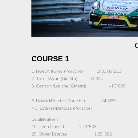
COURSE 1
1. Noël/Antunes (Porsche) 1h01’09’‘213
2. Tardif/Ayari (Ginetta) +6’‘324
3. Consani/Lariche (Ginetta) +10’‘639
…
6. Hassid/Palette (Porsche) +24’‘889
NC. Estèves/Beltoise (Porsche)
Qualifications :
10. Henri Hassid 1’23’‘533
25. Olivier Estèves 1’25’‘862