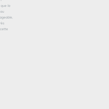
 que la
 au
mageable,
rès
 cette