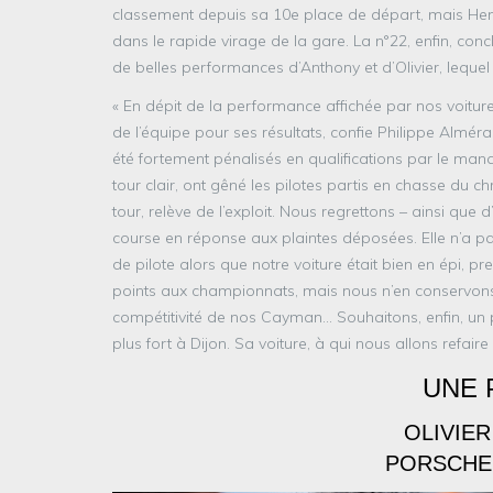
classement depuis sa 10e place de départ, mais Henry
dans le rapide virage de la gare. La n°22, enfin, co
de belles performances d’Anthony et d’Olivier, lequel
« En dépit de la performance affichée par nos voitu
de l’équipe pour ses résultats, confie Philippe Almé
été fortement pénalisés en qualifications par le man
tour clair, ont gêné les pilotes partis en chasse du ch
tour, relève de l’exploit. Nous regrettons – ainsi que
course en réponse aux plaintes déposées. Elle n’a p
de pilote alors que notre voiture était bien en épi, pr
points aux championnats, mais nous n’en conservons pas
compétitivité de nos Cayman… Souhaitons, enfin, un p
plus fort à Dijon. Sa voiture, à qui nous allons refaire 
UNE 
OLIVIE
PORSCHE 