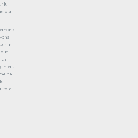
 lui,
ué par
mémoire
avons
tuer un
haque
n de
ngement
erme de
la
encore