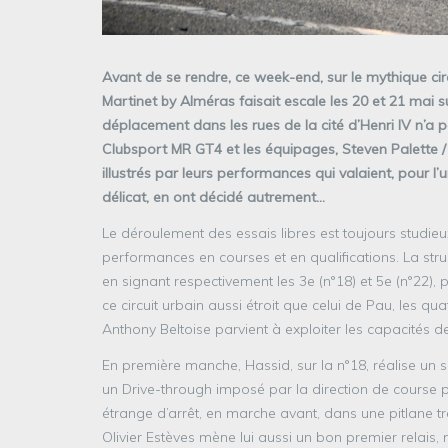
Avant de se rendre, ce week-end, sur le mythique ci
Martinet by Alméras faisait escale les 20 et 21 mai s
déplacement dans les rues de la cité d’Henri IV n’a
Clubsport MR GT4 et les équipages, Steven Palette / 
illustrés par leurs performances qui valaient, pour l’
délicat, en ont décidé autrement…
Le déroulement des essais libres est toujours studie
performances en courses et en qualifications. La struc
en signant respectivement les 3e (n°18) et 5e (n°22),
ce circuit urbain aussi étroit que celui de Pau, les qu
Anthony Beltoise parvient à exploiter les capacités 
En première manche, Hassid, sur la n°18, réalise un s
un Drive-through imposé par la direction de course pou
étrange d’arrêt, en marche avant, dans une pitlane tr
Olivier Estèves mène lui aussi un bon premier relais,