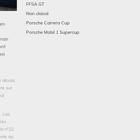
FFSA GT
Non classé
Porsche Carrera Cup
eam
Porsche Mobil 1 Supercup
yman
ont
ssi
x atouts
nt, sur
eul
. Las,
très
la n°22,
onte au