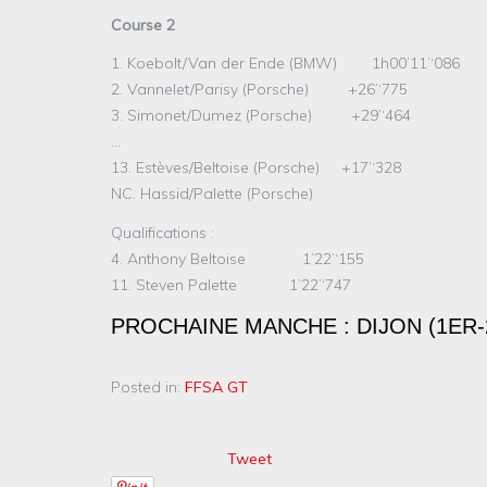
Course 2
1. Koebolt/Van der Ende (BMW) 1h00’11’‘086
2. Vannelet/Parisy (Porsche) +26’‘775
3. Simonet/Dumez (Porsche) +29’‘464
…
13. Estèves/Beltoise (Porsche) +17’‘328
NC. Hassid/Palette (Porsche)
Qualifications :
4. Anthony Beltoise 1’22’‘155
11. Steven Palette 1’22’‘747
PROCHAINE MANCHE : DIJON (1ER-2
Posted in:
FFSA GT
Tweet