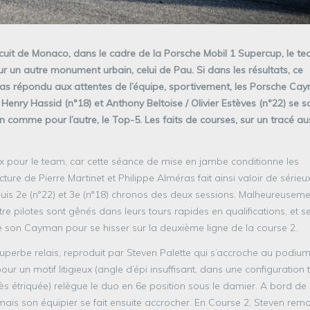
rcuit de Monaco, dans le cadre de la Porsche Mobil 1 Supercup, le t
ur un autre monument urbain, celui de Pau. Si dans les résultats, ce
 pas répondu aux attentes de l’équipe, sportivement, les Porsche Ca
Henry Hassid (n°18) et Anthony Beltoise / Olivier Estèves (n°22) se s
un comme pour l’autre, le Top-5. Les faits de courses, sur un tracé au
ux pour le team, car cette séance de mise en jambe conditionne les
ture de Pierre Martinet et Philippe Alméras fait ainsi valoir de sérieu
 puis 2e (n°22) et 3e (n°18) chronos des deux sessions. Malheureuseme
atre pilotes sont gênés dans leurs tours rapides en qualifications, et s
de son Cayman pour se hisser sur la deuxième ligne de la course 2.
uperbe relais, reproduit par Steven Palette qui s’accroche au podium
r un motif litigieux (angle d’épi insuffisant, dans une configuration 
ès étriquée) relègue le duo en 6e position sous le damier. A bord de 
 mais son équipier se fait ensuite accrocher. En Course 2, Steven rem