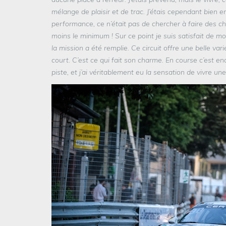
mélange de plaisir et de trac. J’étais cependant bien e
performance, ce n’était pas de chercher à faire des chr
moins le minimum ! Sur ce point je suis satisfait de
la mission a été remplie. Ce circuit offre une belle v
court. C’est ce qui fait son charme. En course c’est e
piste, et j’ai véritablement eu la sensation de vivre u