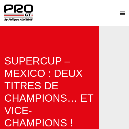
SUPERCUP –
MEXICO : DEUX
TITRES DE
CHAMPIONS… ET
VICE-
CHAMPIONS !