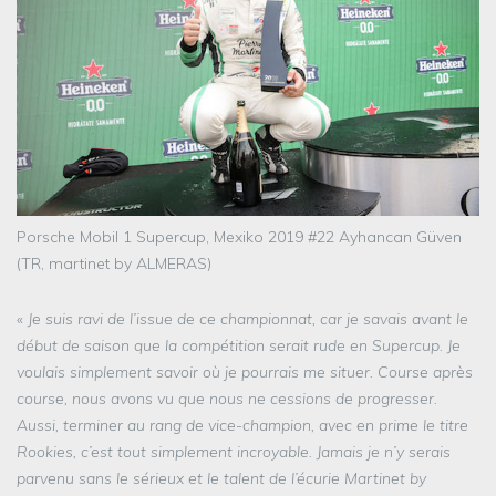
Porsche Mobil 1 Supercup, Mexiko 2019 #22 Ayhancan Güven
(TR, martinet by ALMERAS)
«
Je suis ravi de l’issue de ce championnat, car je savais avant le
début de saison que la compétition serait rude en Supercup. Je
voulais simplement savoir où je pourrais me situer. Course après
course, nous avons vu que nous ne cessions de progresser.
Aussi, terminer au rang de vice-champion, avec en prime le titre
Rookies, c’est tout simplement incroyable. Jamais je n’y serais
parvenu sans le sérieux et le talent de l’écurie Martinet by