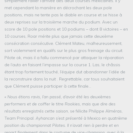
simplement rallier l’arrivée des deux courses mexicaines. Il y
met cependant la manière en décrochant les deux pole
positions, mais ne tente pas le diable en course et se hisse à
deux reprises sur la troisième marche du podium. Avec un
score de 10 pole positions et 10 podiums – dont 8 victoires – en
10 courses, Roar mérite plus que jamais cette deuxième
consécration consécutive. Clément Mateu, malheureusement,
sort violemment en qualifs sur le plus gros freinage du circuit.
Pilote ok, mais il a fallu commencé par attaquer la réparation
de l’auto en faisant l’impasse sur la course 1. Las, le châssis
étant trop fortement touché, l’équipe dut abandonner l’idée de
la reconstruire dans la nuit . Regrettable, car tous souhaitaient
que Clément puisse participer à cette finale…
«
Nous étions ravis, l’an passé, d’avoir été les deuxièmes
performers et de coiffer le titre Rookies, mais que dire des
résultats enregistrés cette saison
, se félicite Philippe Alméras,
Team Principal.
Ayhancan s’est présenté à Mexico en quatrième
position du championnat Pilotes. Il n’avait rien à perdre et en
repart finalement dans le costume de vice-champion, avec à la