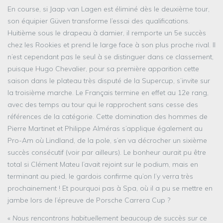
En course, si Jaap van Lagen est éliminé dès le deuxième tour,
son équipier Güven transforme l’essai des qualifications.
Huitième sous le drapeau à damier, il remporte un 5e succès
chez les Rookies et prend le large face à son plus proche rival. Il
n’est cependant pas le seul à se distinguer dans ce classement,
puisque Hugo Chevalier, pour sa première apparition cette
saison dans le plateau très disputé de la Supercup, s’invite sur
la troisième marche. Le Français termine en effet au 12e rang,
avec des temps au tour qui le rapprochent sans cesse des
références de la catégorie. Cette domination des hommes de
Pierre Martinet et Philippe Alméras s’applique également au
Pro-Am où Lindland, de la pole, s’en va décrocher un sixième
succès consécutif (voir par ailleurs). Le bonheur aurait pu être
total si Clément Mateu l’avait rejoint sur le podium, mais en
terminant au pied, le gardois confirme qu’on l’y verra très
prochainement ! Et pourquoi pas à Spa, où il a pu se mettre en
jambe lors de l’épreuve de Porsche Carrera Cup ?
«
Nous rencontrons habituellement beaucoup de succès sur ce