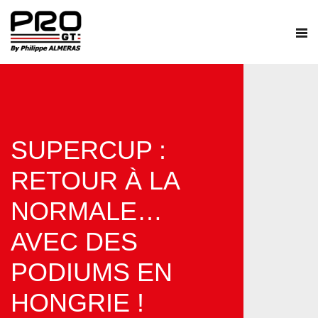
SUPERCUP :
RETOUR À LA
NORMALE…
AVEC DES
PODIUMS EN
HONGRIE !