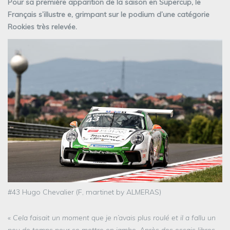
Pour sa première apparition de la saison en Supercup, le
Français s’illustre e, grimpant sur le podium d’une catégorie
Rookies très relevée.
#43 Hugo Chevalier (F, martinet by ALMERAS)
«
Cela faisait un moment que je n’avais plus roulé et il a fallu un
peu de temps pour se mettre en jambe. Après des essais libres