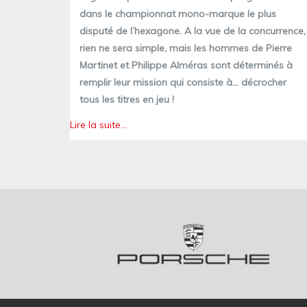
l’aube
dans le championnat mono-marque le plus
d’une
disputé de l’hexagone. A la vue de la concurrence,
nouvelle
rien ne sera simple, mais les hommes de Pierre
ère
Martinet et Philippe Alméras sont déterminés à
pour
remplir leur mission qui consiste à… décrocher
Martinet
by
tous les titres en jeu !
Alméras
Lire la suite…