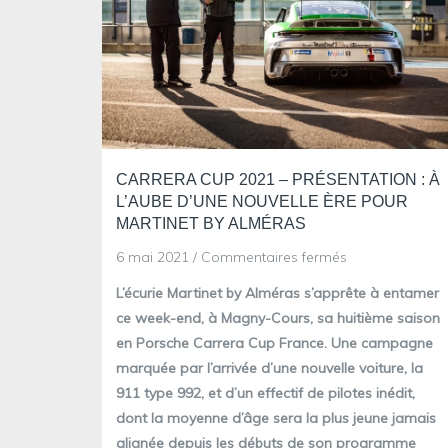
CARRERA CUP 2021 – PRÉSENTATION : À
L’AUBE D’UNE NOUVELLE ÈRE POUR
MARTINET BY ALMÉRAS
sur
6 mai 2021
/
Commentaires fermés
Carrera
L’écurie Martinet by Alméras s’apprête à entamer
Cup
ce week-end, à Magny-Cours, sa huitième saison
2021
en Porsche Carrera Cup France. Une campagne
–
marquée par l’arrivée d’une nouvelle voiture, la
Présentation
911 type 992, et d’un effectif de pilotes inédit,
:
dont la moyenne d’âge sera la plus jeune jamais
à
alignée depuis les débuts de son programme